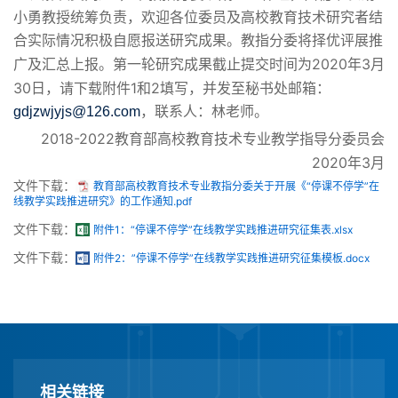
小勇教授统筹负责，欢迎各位委员及高校教育技术研究者结
合实际情况积极自愿报送研究成果。教指分委将择优评展推
2020
3
广及汇总上报。第一轮研究成果截止提交时间为
年
月
30
1
2
日，请下载附件
和
填写，并发至秘书处邮箱：
gdjzwjyjs@126.com
，
联系人：林老师
。
2018-2022
教育部高校教育技术专业教学指导分委员会
2020
3
年
月
文件下载：
教育部高校教育技术专业教指分委关于开展《“停课不停学”在
线教学实践推进研究》的工作通知.pdf
文件下载：
附件1：“停课不停学”在线教学实践推进研究征集表.xlsx
文件下载：
附件2：”停课不停学”在线教学实践推进研究征集模板.docx
相关链接