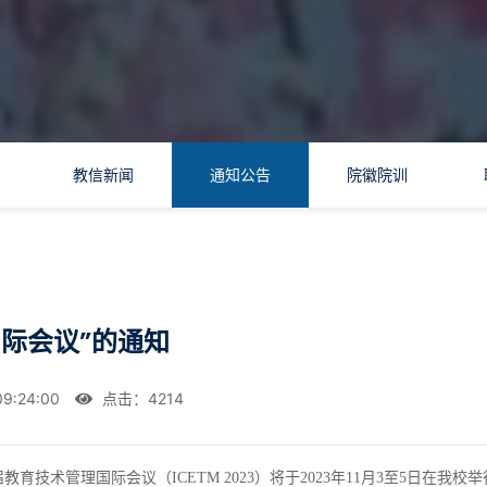
教信新闻
通知公告
院徽院训
际会议”的通知
9:24:00
点击：
4214
届教育技术管理国际会议（
ICETM 2023
）将于
2023
年
11
月
3
至
5
日在
我校
举