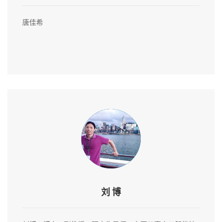
唐佳希
刘 博